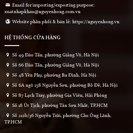
Email for importing/exporting purpose:
xuatnhapkhau@nguyenhong.com.vn
Website phân phối & bán lẻ: https://nguyenhong.vn
HỆ THỐNG CỬA HÀNG
Số 49 Đào Tấn, phường Giảng Võ, Hà Nội
Số 66 Đào Tấn, phường Giảng Võ, Hà Nội
Số 48 Yên Phụ, phường Ba Đình, Hà Nội
Số 6A ngõ 158 Nguyễn Sơn, phường Bồ Đề, Hà Nội
Số 87 Lạch Tray, phường Gia Viên, Hải Phòng
Số 18 Út Tịch, phường Tân Sơn Nhất, TP.HCM
Số 212b/36 Nguyễn Trãi, phường Cầu Ông Lãnh,
TP.HCM