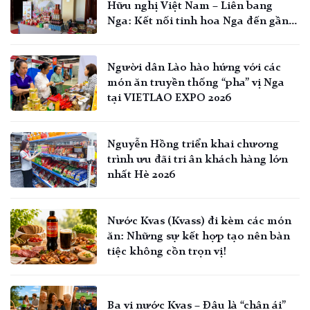
Hữu nghị Việt Nam – Liên bang
Nga: Kết nối tinh hoa Nga đến gần
hơn với người Việt
Người dân Lào hào hứng với các
món ăn truyền thống “pha” vị Nga
tại VIETLAO EXPO 2026
Nguyễn Hồng triển khai chương
trình ưu đãi tri ân khách hàng lớn
nhất Hè 2026
Nước Kvas (Kvass) đi kèm các món
ăn: Những sự kết hợp tạo nên bàn
tiệc không cồn trọn vị!
Ba vị nước Kvas – Đâu là “chân ái”