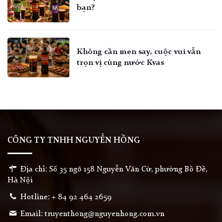
bạn?
Không cần men say, cuộc vui vẫn
trọn vị cùng nước Kvas
CÔNG TY TNHH NGUYỄN HỒNG
Địa chỉ: Số 35 ngõ 158 Nguyễn Văn Cừ, phường Bồ Đề,
Hà Nội
Hotline: + 84 92 464 2659
Email: truyenthong@nguyenhong.com.vn