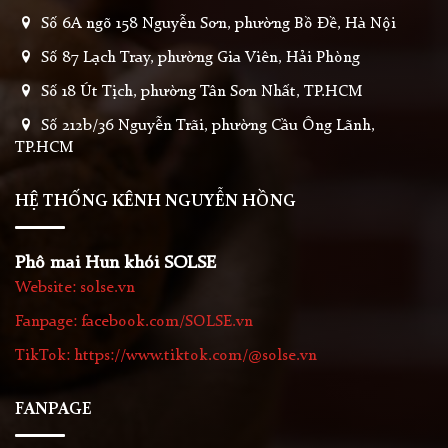
Số 6A ngõ 158 Nguyễn Sơn, phường Bồ Đề, Hà Nội
Số 87 Lạch Tray, phường Gia Viên, Hải Phòng
Số 18 Út Tịch, phường Tân Sơn Nhất, TP.HCM
Số 212b/36 Nguyễn Trãi, phường Cầu Ông Lãnh,
TP.HCM
HỆ THỐNG KÊNH NGUYỄN HỒNG
Phô mai Hun khói SOLSE
Website: solse.vn
Fanpage: facebook.com/SOLSE.vn
TikTok: https://www.tiktok.com/@solse.vn
FANPAGE