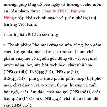
nướng, giúp tăng độ béo ngậy và hương vị cho món
ăn.
Sản phẩm được
Công ty TNHH Nguyễn
Hồng
nhập khẩu chính ngạch và phân phối tại thị
trường Việt Nam.
Thành phần & Cách sử dụng
1. Thành phần: Phô mai cứng và nửa cứng, bao gồm
cheddar, gouda, maasdam, parmesan (chứa chế
phẩm enzyme có nguồn gốc động vật – lysozyme),
nước uống, bơ, sữa bột tách béo, chất nhũ hóa
(INS(331(iii)), INS(339(iii)), INS(340(ii)),
INS(452(i))), phụ gia thực phẩm phức hợp (bột phô
mai, chất điều vị và tạo mùi thơm, hương vị, tinh
bột ngô, chất làm đặc, chất tạo gel (INS(508)), chất
bảo quản (INS(200), INS(234)), chất điều chỉnh độ
axit (INS(330)).