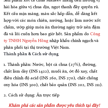
Sản phẩm xốt cà chua Maheev mang đến hương vị
hài hòa giữa vị chua dịu, ngọt thanh đầy quyến rũ.
Kết cấu mịn màng, màu sắc hấp dẫn, dễ dàng kết
hợp với các món chiên, nướng, hoặc làm nước xốt
chấm, ướp giúp món ăn thường ngày trở nên đậm
đà và lôi cuốn hơn bao giờ hết. Sản phẩm do
Công
ty TNHH Nguyễn Hồng
nhập khẩu chính ngạch và
phân phối tại thị trường Việt Nam.
Thành phần & Cách sử dụng
1. Thành phần: Nước, bột cà chua (27%), đường,
chất làm dày (INS 1422), muối ăn, ớt đỏ xay, chất
điều chỉnh độ acid (INS 260, INS 270), chất chống
oxy hóa (INS 300), chất bảo quản (INS 202, INS 211).
2. Cách sử dụng: Ăn trực tiếp
Khám phá các sản phẩm được yêu thích tại đây!