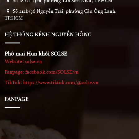
Số 18 Út Tịch, phường Tân Sơn Nhất, TP.HCM
Số 212b/36 Nguyễn Trãi, phường Cầu Ông Lãnh,
TP.HCM
HỆ THỐNG KÊNH NGUYỄN HỒNG
Phô mai Hun khói SOLSE
Website: solse.vn
Fanpage: facebook.com/SOLSE.vn
TikTok: https://www.tiktok.com/@solse.vn
FANPAGE