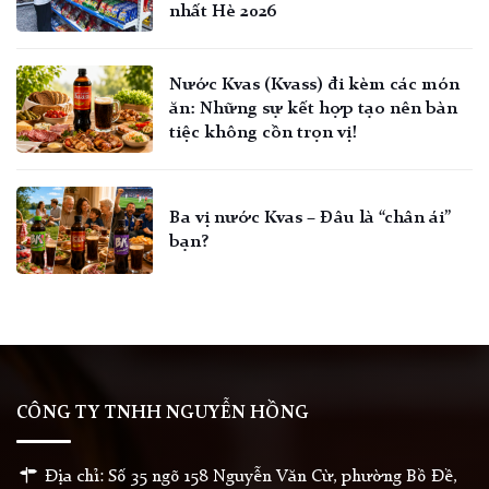
nhất Hè 2026
Nước Kvas (Kvass) đi kèm các món
ăn: Những sự kết hợp tạo nên bàn
tiệc không cồn trọn vị!
Ba vị nước Kvas – Đâu là “chân ái”
bạn?
CÔNG TY TNHH NGUYỄN HỒNG
Địa chỉ: Số 35 ngõ 158 Nguyễn Văn Cừ, phường Bồ Đề,