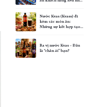
ân khách hàng lớn nhất
Hè 2026
Nước Kvas (Kvass) đi
kèm các món ăn:
Những sự kết hợp tạo
nên bàn tiệc không cồn
trọn vị!
Ba vị nước Kvas – Đâu
là “chân ái” bạn?