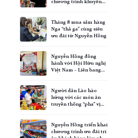
chương trình khuyến
mãi
Tháng 8 mua sắm hàng
Nga “thả ga” cùng siêu
ưu đãi từ Nguyễn Hồng
Nguyễn Hồng đồng
hành với Hội Hữu nghị
Việt Nam – Liên bang
Nga: Kết nối tinh hoa
Nga đến gần hơn với
người Việt
Người dân Lào hào
hứng với các món ăn
truyền thống “pha” vị
Nga tại VIETLAO EXPO
2026
Nguyễn Hồng triển khai
chương trình ưu đãi tri