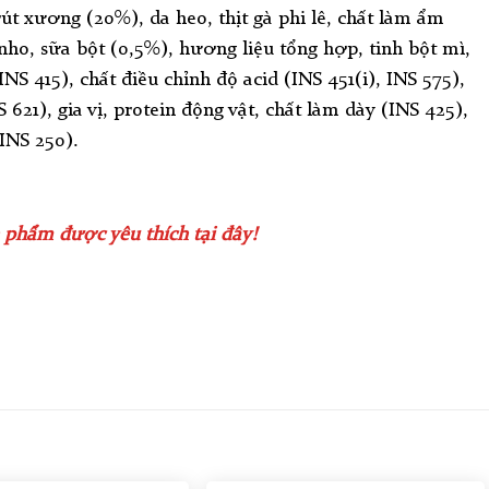
rút xương (20%), da heo, thịt gà phi lê, chất làm ẩm
nho, sữa bột (0,5%), hương liệu tổng hợp, tinh bột mì,
INS 415), chất điều chỉnh độ acid (INS 451(i), INS 575),
 621), gia vị, protein động vật, chất làm dày (INS 425),
INS 250).
phẩm được yêu thích tại đây!