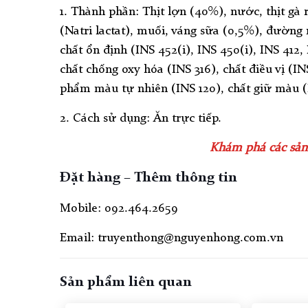
1. Thành phần: Thịt lợn (40%), nước, thịt gà 
(Natri lactat), muối, váng sữa (0,5%), đường 
chất ổn định (INS 452(i), INS 450(i), INS 412, 
chất chống oxy hóa (INS 316), chất điều vị (INS
phẩm màu tự nhiên (INS 120), chất giữ màu (
2. Cách sử dụng: Ăn trực tiếp.
Khám phá các sản 
Đặt hàng – Thêm thông tin
Mobile: 092.464.2659
Email: truyenthong@nguyenhong.com.vn
Sản phẩm liên quan