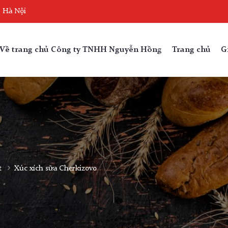
, Hà Nội
Về trang chủ Công ty TNHH Nguyễn Hồng
Trang chủ
G
t
Xúc xích sữa Cherkizovo