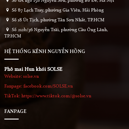
Số 6A ngõ 158 Nguyễn Sơn, phường Bồ Đề, Hà Nội
Số 87 Lạch Tray, phường Gia Viên, Hải Phòng
Số 18 Út Tịch, phường Tân Sơn Nhất, TP.HCM
Số 212b/36 Nguyễn Trãi, phường Cầu Ông Lãnh,
TP.HCM
HỆ THỐNG KÊNH NGUYỄN HỒNG
Phô mai Hun khói SOLSE
Website: solse.vn
Fanpage: facebook.com/SOLSE.vn
TikTok: https://www.tiktok.com/@solse.vn
FANPAGE