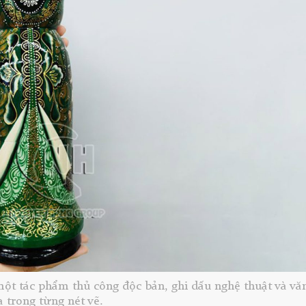
ột tác phẩm thủ công độc bản, ghi dấu nghệ thuật và vă
 trong từng nét vẽ.