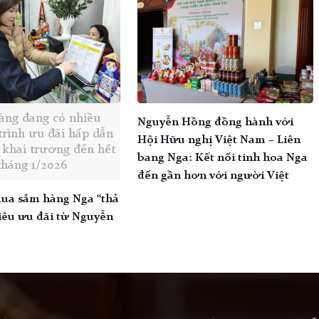
àng đang có nhiều
Nguyễn Hồng đồng hành với
rình ưu đãi hấp dẫn
Hội Hữu nghị Việt Nam – Liên
 khai trương đến hết
bang Nga: Kết nối tinh hoa Nga
tháng 1/2026
đến gần hơn với người Việt
ua sắm hàng Nga “thả
siêu ưu đãi từ Nguyễn