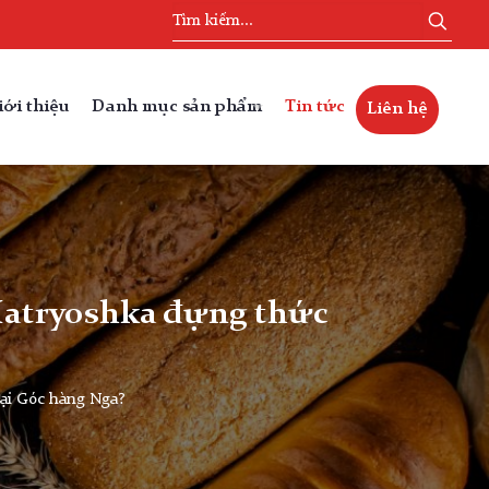
iới thiệu
Danh mục sản phẩm
Tin tức
Liên hệ
 Matryoshka đựng thức
tại Góc hàng Nga?