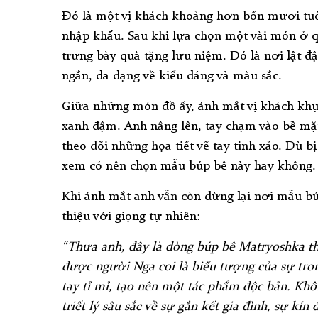
Đó là một vị khách khoảng hơn bốn mươi tuổi
nhập khẩu. Sau khi lựa chọn một vài món ở 
trưng bày quà tặng lưu niệm. Đó là nơi lật 
ngắn, đa dạng về kiểu dáng và màu sắc.
Giữa những món đồ ấy, ánh mắt vị khách khự
xanh đậm. Anh nâng lên, tay chạm vào bề m
theo dõi những họa tiết vẽ tay tinh xảo. Dù b
xem có nên chọn mẫu búp bê này hay không.
Khi ánh mắt anh vẫn còn dừng lại nơi mẫu bú
thiệu với giọng tự nhiên:
“Thưa anh, đây là dòng búp bê Matryoshka th
được người Nga coi là biểu tượng của sự tro
tay tỉ mỉ, tạo nên một tác phẩm độc bản. Khô
triết lý sâu sắc về sự gắn kết gia đình, sự kí