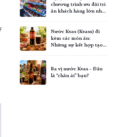
chương trình ưu đãi tri
ân khách hàng lớn nhất
Hè 2026
ể
Nước Kvas (Kvass) đi
kèm các món ăn:
Những sự kết hợp tạo
nên bàn tiệc không cồn
trọn vị!
Ba vị nước Kvas – Đâu
là “chân ái” bạn?