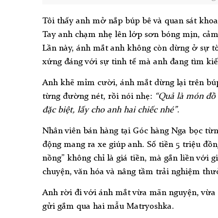
Tôi thấy anh mở nắp búp bê và quan sát khoan
Tay anh chạm nhẹ lên lớp sơn bóng mịn, cả
Lần này, ánh mắt anh không còn dừng ở sự tò
xứng đáng với sự tinh tế mà anh đang tìm ki
Anh khẽ mỉm cười, ánh mắt dừng lại trên búp
từng đường nét, rồi nói nhẹ:
“Quả là món đồ 
đặc biệt, lấy cho anh hai chiếc nhé”
.
Nhân viên bán hàng tại Góc hàng Nga bọc từng
động mang ra xe giúp anh. Số tiền 5 triệu đ
nồng” không chỉ là giá tiền, mà gắn liền với
chuyện, văn hóa và nâng tầm trải nghiệm thư
Anh rời đi với ánh mắt vừa mãn nguyện, vừa 
gửi gắm qua hai mẫu Matryoshka.