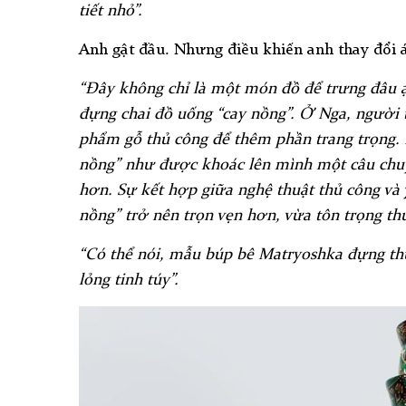
tiết nhỏ”.
Anh gật đầu. Nhưng điều khiến anh thay đổi á
“Đây không chỉ là một món đồ để trưng đâu ạ.
đựng chai đồ uống “cay nồng”. Ở Nga, người 
phẩm gỗ thủ công để thêm phần trang trọng. 
nồng” như được khoác lên mình một câu chuy
hơn. Sự kết hợp giữa nghệ thuật thủ công và 
nồng” trở nên trọn vẹn hơn, vừa tôn trọng th
“Có thể nói, mẫu búp bê Matryoshka đựng thứ
lỏng tinh túy”.