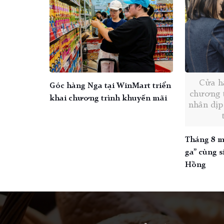
Cửa h
Góc hàng Nga tại WinMart triển
chương t
khai chương trình khuyến mãi
nhân dịp
Tháng 8 m
ga” cùng 
Hồng