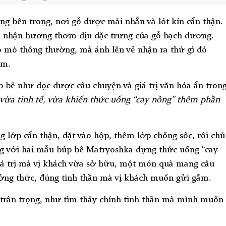
g bên trong, nơi gỗ được mài nhẵn và lót kín cẩn thận.
m nhận hương thơm dịu đặc trưng của gỗ bạch dương.
 mò thông thường, mà ánh lên vẻ nhận ra thứ gì đó
ếm.
 bê như đọc được câu chuyện và giá trị văn hóa ẩn tron
vừa tinh tế, vừa khiến thức uống “cay nồng” thêm phần
 lớp cẩn thận, đặt vào hộp, thêm lớp chống sốc, rồi chủ
ồng với hai mẫu búp bê Matryoshka đựng thức uống “cay
 giá trị mà vị khách vừa sở hữu, một món quà mang câu
ởng thức, đúng tinh thần mà vị khách muốn gửi gắm.
trân trọng, như tìm thấy chính tinh thần mà mình muốn