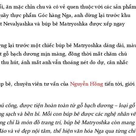
, ăn mặc chỉn chu và có vẻ quen thuộc với các sản phẩ
quầy thực phẩm Góc hàng Nga, anh dừng lại trước khu
đật Nevalyashka và búp bê Matryoshka được xếp ngay
ng lại trước một chiếc búp bê Matryoshka dáng dài, mà
ặt gỗ bạch dương mịn màng, đồng thời mắt chăm chú
ị thu hút, ánh mắt anh vẫn thoáng nét do dự, cân nhắc
p bê, chuyên viên tư vấn của
Nguyễn Hồng
tiến tới, giới
ủ công, được tiện hoàn toàn từ gỗ bạch dương – loại gỗ
ng sạch và bền bỉ. Mỗi con búp bê được các nghệ nhân vẽ
ng chỉ là món đồ trang trí, búp bê Matryoshka còn mang
n đáo và vẻ đẹp nội tâm, thể hiện văn hóa Nga qua từng chi