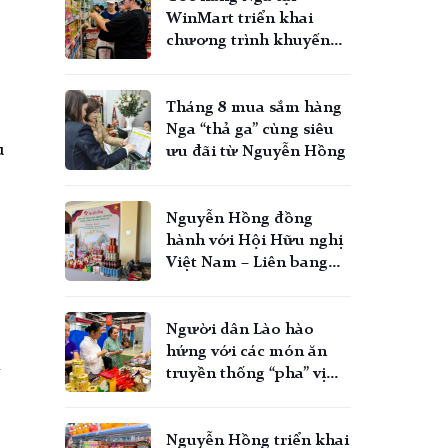
WinMart triển khai
m
chương trình khuyến
mãi
Tháng 8 mua sắm hàng
Nga “thả ga” cùng siêu
u
ưu đãi từ Nguyễn Hồng
Nguyễn Hồng đồng
hành với Hội Hữu nghị
Việt Nam – Liên bang
Nga: Kết nối tinh hoa
Nga đến gần hơn với
người Việt
Người dân Lào hào
hứng với các món ăn
truyền thống “pha” vị
Nga tại VIETLAO EXPO
2026
Nguyễn Hồng triển khai