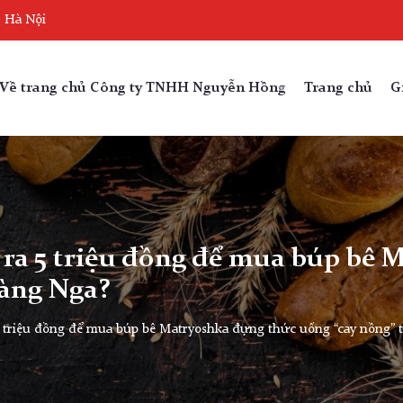
, Hà Nội
Về trang chủ Công ty TNHH Nguyễn Hồng
Trang chủ
G
ỏ ra 5 triệu đồng để mua búp bê
hàng Nga?
 5 triệu đồng để mua búp bê Matryoshka đựng thức uống “cay nồng” 