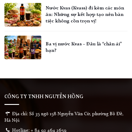
Nước Kvas (Kvass) đi kèm các món
ăn: Những sự kết hợp tạo nên bàn
tiệc không cồn trọn vị!
Ba vị nước Kvas – Đâu là “chân ái”
bạn?
CÔNG TY TNHH NGUYỄN HỒNG
Địa chỉ: Số 35 ngõ 158 Nguyễn Văn Cừ, phường Bồ Đề,
Hà Nội
Hotline: + 84 92 464 2659