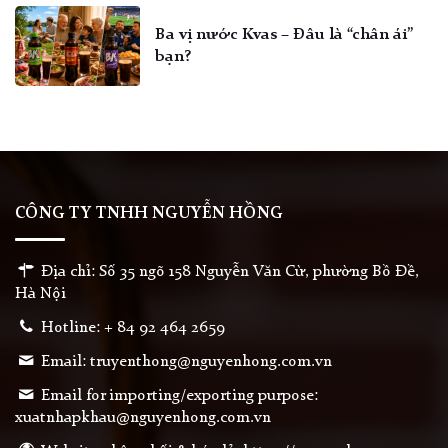
Ba vị nước Kvas – Đâu là “chân ái”
bạn?
CÔNG TY TNHH NGUYỄN HỒNG
Địa chỉ: Số 35 ngõ 158 Nguyễn Văn Cừ, phường Bồ Đề,
Hà Nội
Hotline: + 84 92 464 2659
Email: truyenthong@nguyenhong.com.vn
Email for importing/exporting purpose:
xuatnhapkhau@nguyenhong.com.vn