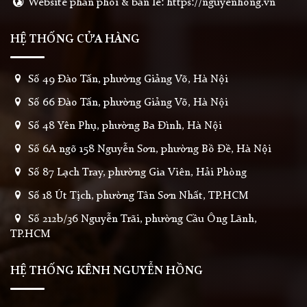
Website phân phối & bán lẻ: https://nguyenhong.vn
HỆ THỐNG CỬA HÀNG
Số 49 Đào Tấn, phường Giảng Võ, Hà Nội
Số 66 Đào Tấn, phường Giảng Võ, Hà Nội
Số 48 Yên Phụ, phường Ba Đình, Hà Nội
Số 6A ngõ 158 Nguyễn Sơn, phường Bồ Đề, Hà Nội
Số 87 Lạch Tray, phường Gia Viên, Hải Phòng
Số 18 Út Tịch, phường Tân Sơn Nhất, TP.HCM
Số 212b/36 Nguyễn Trãi, phường Cầu Ông Lãnh,
TP.HCM
HỆ THỐNG KÊNH NGUYỄN HỒNG