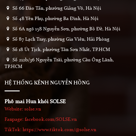
Số 66 Đào Tấn, phường Giảng Võ, Hà Nội
Số 48 Yên Phụ, phường Ba Đình, Hà Nội
Số 6A ngõ 158 Nguyễn Sơn, phường Bồ Đề, Hà Nội
Số 87 Lạch Tray, phường Gia Viên, Hải Phòng
Số 18 Út Tịch, phường Tân Sơn Nhất, TP.HCM
Số 212b/36 Nguyễn Trãi, phường Cầu Ông Lãnh,
TP.HCM
HỆ THỐNG KÊNH NGUYỄN HỒNG
Phô mai Hun khói SOLSE
Website: solse.vn
Fanpage: facebook.com/SOLSE.vn
TikTok: https://www.tiktok.com/@solse.vn