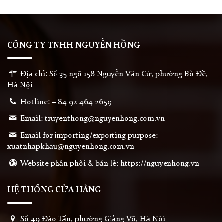
CÔNG TY TNHH NGUYỄN HỒNG
Địa chỉ: Số 35 ngõ 158 Nguyễn Văn Cừ, phường Bồ Đề,
Hà Nội
Hotline: + 84 92 464 2659
Email: truyenthong@nguyenhong.com.vn
Email for importing/exporting purpose:
xuatnhapkhau@nguyenhong.com.vn
Website phân phối & bán lẻ: https://nguyenhong.vn
HỆ THỐNG CỬA HÀNG
Số 49 Đào Tấn, phường Giảng Võ, Hà Nội