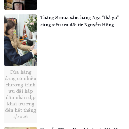
Tháng 8 mua sắm hàng Nga “thả ga”
cùng siêu ưu đãi từ Nguyễn Hồng
Cửa hàng
đang có nhiều
chương trình
ưu đãi hấp
dẫn nhân dịp
khai trương
đến hết tháng
1/2026