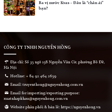
Ba vị nước Kvas – Đâu là “chân ái”
bạn?
CÔNG TY TNHH NGUYỄN HỒNG
Địa chỉ: Số 35 ngõ 158 Nguyễn Văn Cừ, phường Bồ Đề,
Hà Nội
Hotline: + 84 92 464 2659
Email: truyenthong@nguyenhong.com.vn
Email for importing/exporting purpose:
xuatnhapkhau@nguyenhong.com.vn
Website phân phối & bán lẻ: https://nguyenhong.vn