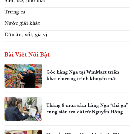
Sữa, bơ, phô mai
Trứng cá
Nước giải khát
Dầu ăn, xốt, gia vị
Bài Viết Nổi Bật
Góc hàng Nga tại WinMart triển
khai chương trình khuyến mãi
Tháng 8 mua sắm hàng Nga “thả ga”
cùng siêu ưu đãi từ Nguyễn Hồng