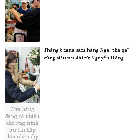
Tháng 8 mua sắm hàng Nga “thả ga”
cùng siêu ưu đãi từ Nguyễn Hồng
Cửa hàng
đang có nhiều
chương trình
ưu đãi hấp
dẫn nhân dịp