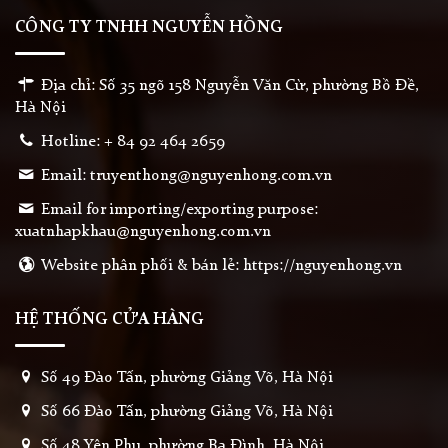
CÔNG TY TNHH NGUYỄN HỒNG
Địa chỉ: Số 35 ngõ 158 Nguyễn Văn Cừ, phường Bồ Đề,
Hà Nội
Hotline: + 84 92 464 2659
Email: truyenthong@nguyenhong.com.vn
Email for importing/exporting purpose:
xuatnhapkhau@nguyenhong.com.vn
Website phân phối & bán lẻ: https://nguyenhong.vn
HỆ THỐNG CỬA HÀNG
Số 49 Đào Tấn, phường Giảng Võ, Hà Nội
Số 66 Đào Tấn, phường Giảng Võ, Hà Nội
Số 48 Yên Phụ, phường Ba Đình, Hà Nội