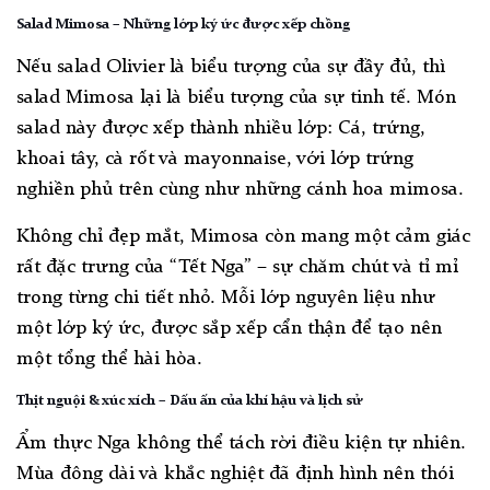
Salad Mimosa – Những lớp ký ức được xếp chồng
Nếu salad Olivier là biểu tượng của sự đầy đủ, thì
salad Mimosa lại là biểu tượng của sự tinh tế. Món
salad này được xếp thành nhiều lớp: Cá, trứng,
khoai tây, cà rốt và mayonnaise, với lớp trứng
nghiền phủ trên cùng như những cánh hoa mimosa.
Không chỉ đẹp mắt, Mimosa còn mang một cảm giác
rất đặc trưng của “Tết Nga” – sự chăm chút và tỉ mỉ
trong từng chi tiết nhỏ. Mỗi lớp nguyên liệu như
một lớp ký ức, được sắp xếp cẩn thận để tạo nên
một tổng thể hài hòa.
Thịt nguội & xúc xích – Dấu ấn của khí hậu và lịch sử
Ẩm thực Nga không thể tách rời điều kiện tự nhiên.
Mùa đông dài và khắc nghiệt đã định hình nên thói