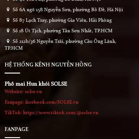
Số 6A ngõ 158 Nguyễn Sơn, phường Bồ Đề, Hà Nội
Số 87 Lạch Tray, phường Gia Viên, Hải Phòng
Số 18 Út Tịch, phường Tân Sơn Nhất, TP.HCM
Số 212b/36 Nguyễn Trãi, phường Cầu Ông Lãnh,
TP.HCM
HỆ THỐNG KÊNH NGUYỄN HỒNG
Phô mai Hun khói SOLSE
Website: solse.vn
Fanpage: facebook.com/SOLSE.vn
TikTok: https://www.tiktok.com/@solse.vn
FANPAGE