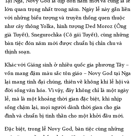
Tại Nga, Novy God là dịp đón năm mới và cũng là lễ
lớn quan trọng nhất trong năm. Ngày lễ này gắn liền
với những biểu tượng và truyền thống quen thuộc
như cây thông Yolka, hình tượng Ded Moroz (Ông
già Tuyết), Snegurochka (Cô gái Tuyết), cùng những
bàn tiệc đón năm mới được chuẩn bị chỉn chu và
thịnh soạn.
Khác với Giáng sinh ở nhiều quốc gia phương Tây –
vốn mang đậm màu sắc tôn giáo – Novy God tại Nga
lại mang tính đại chúng, thiên về không khí lễ hội và
đời sống văn hóa. Vì vậy, đây không chỉ là một ngày
lễ, mà là một khoảng thời gian đặc biệt, khi nhịp
sống chậm lại, mọi người dành thời gian cho gia
đình và chuẩn bị tinh thần cho một khởi đầu mới.
Đặc biệt, trong lễ Novy God, bàn tiệc cùng những