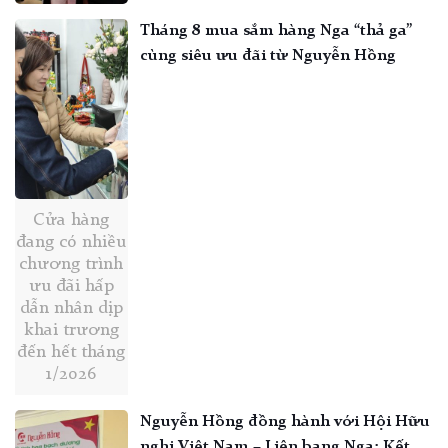
Tháng 8 mua sắm hàng Nga “thả ga”
cùng siêu ưu đãi từ Nguyễn Hồng
Cửa hàng
đang có nhiều
chương trình
ưu đãi hấp
dẫn nhân dịp
khai trương
đến hết tháng
1/2026
Nguyễn Hồng đồng hành với Hội Hữu
nghị Việt Nam – Liên bang Nga: Kết