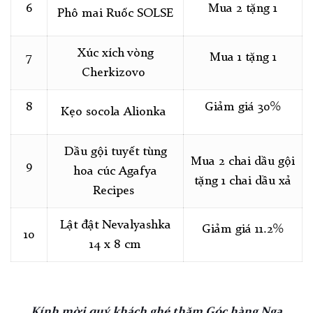
6
Mua 2 tặng 1
Phô mai Ruốc SOLSE
Xúc xích vòng
7
Mua 1 tặng 1
Cherkizovo
8
Giảm giá 30%
Kẹo socola
Alionka
Dầu gội tuyết tùng
Mua 2 chai dầu gội
9
hoa cúc Agafya
tặng 1 chai dầu xả
Recipes
Lật đật Nevalyashka
Giảm giá 11.2%
10
14 x 8 cm
Kính mời quý khách ghé thăm Góc hàng Nga