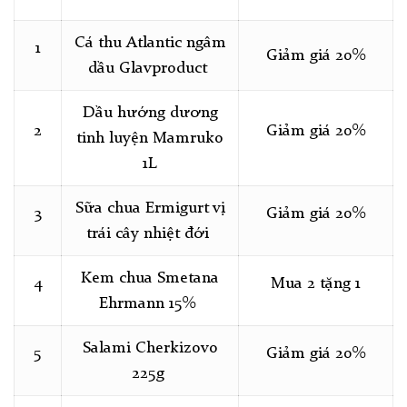
Cá thu Atlantic ngâm
1
Giảm giá 20%
dầu Glavproduct
Dầu hướng dương
2
Giảm giá 20%
tinh luyện Mamruko
1L
Sữa chua Ermigurt vị
3
Giảm giá 20%
trái cây nhiệt đới
Kem chua Smetana
4
Mua 2 tặng 1
Ehrmann 15%
Salami Cherkizovo
5
Giảm giá 20%
225g