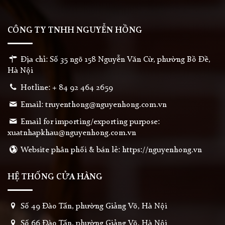
CÔNG TY TNHH NGUYỄN HỒNG
Địa chỉ: Số 35 ngõ 158 Nguyễn Văn Cừ, phường Bồ Đề,
Hà Nội
Hotline: + 84 92 464 2659
Email: truyenthong@nguyenhong.com.vn
Email for importing/exporting purpose:
xuatnhapkhau@nguyenhong.com.vn
Website phân phối & bán lẻ: https://nguyenhong.vn
HỆ THỐNG CỬA HÀNG
Số 49 Đào Tấn, phường Giảng Võ, Hà Nội
Số 66 Đào Tấn, phường Giảng Võ, Hà Nội