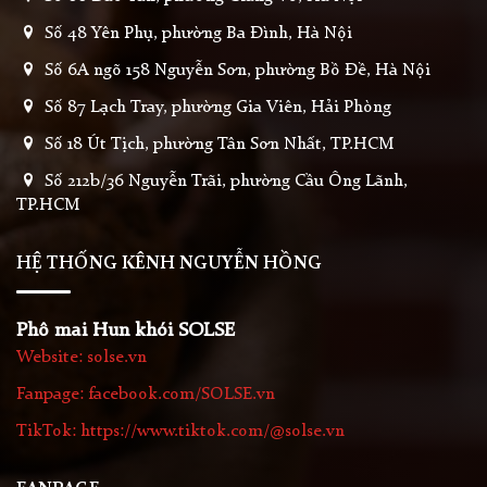
Số 48 Yên Phụ, phường Ba Đình, Hà Nội
Số 6A ngõ 158 Nguyễn Sơn, phường Bồ Đề, Hà Nội
Số 87 Lạch Tray, phường Gia Viên, Hải Phòng
Số 18 Út Tịch, phường Tân Sơn Nhất, TP.HCM
Số 212b/36 Nguyễn Trãi, phường Cầu Ông Lãnh,
TP.HCM
HỆ THỐNG KÊNH NGUYỄN HỒNG
Phô mai Hun khói SOLSE
Website: solse.vn
Fanpage: facebook.com/SOLSE.vn
TikTok: https://www.tiktok.com/@solse.vn