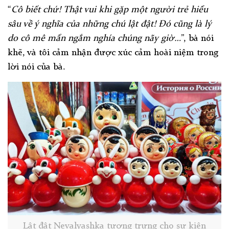
“
Cô biết chứ! Thật vui khi gặp một người trẻ hiểu
sâu về ý nghĩa của những chú lật đật! Đó cũng là lý
do cô mê mẩn ngắm nghía chúng nãy giờ…
”, bà nói
khẽ, và tôi cảm nhận được xúc cảm hoài niệm trong
lời nói của bà.
Lật đật Nevalyashka tượng trưng cho sự kiên