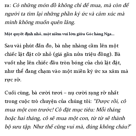
ra:
Có những món đồ không chỉ để mua, mà còn để
người ta tìm lại những phần ký ức và cảm xúc mà
mình không muốn quên lãng.
Một quyết định nhỏ, một niềm vui lớn giữa Góc hàng Nga…
Sau vài phút đắn đo, bà nhẹ nhàng cầm lên một
chiếc lật đật cỡ nhỏ (giá gần nửa triệu đồng). Bà
vuốt nhẹ lên chiếc đầu tròn bóng của chú lật đật,
như thể đang chạm vào một miền ký ức xa xăm mà
rực rỡ.
Cuối cùng, bà cười tươi – nụ cười rạng rỡ nhất
trong cuộc trò chuyện của chúng tôi:
“Được rồi, cô
mua một con trước! Cô đặt mục tiêu: Mỗi tháng
hoặc hai tháng, cô sẽ mua một con, từ từ sẽ thành
bộ sưu tập. Như thế cũng vui mà, đúng không cháu?
”