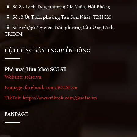
Số 87 Lạch Tray, phường Gia Viên, Hải Phòng
Số 18 Út Tịch, phường Tân Sơn Nhất, TP.HCM
Số 212b/36 Nguyễn Trãi, phường Cầu Ông Lãnh,
TP.HCM
HỆ THỐNG KÊNH NGUYỄN HỒNG
Phô mai Hun khói SOLSE
Website: solse.vn
Fanpage: facebook.com/SOLSE.vn
TikTok: https://www.tiktok.com/@solse.vn
FANPAGE