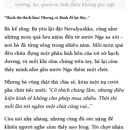
cường, lạc quan và tinh thần không gục ngã
“Thích thì thích lắm! Nhưng cô đành để lại đây…”
Bà kể rằng: Bà yêu lật đật Nevalyashka, cũng như
những món quà lưu niệm đến từ nước Nga xa xôi –
nơi bà đã từng sống trong nhiều năm. Mỗi món quà
đều chứa đựng một phần linh hồn của xứ sở bạch
dương, và mỗi khi cầm chúng trên tay, bà lại cảm
thấy mình như gần nước Nga thêm một chút.
Nhưng bà cũng thật thà chia sẻ, kèm một nụ cười
pha chút tiếc nuối:
“Cô thích chúng lắm, nhưng điều
kiện kinh tế không cho phép mua nhiều. Thôi thì
mỗi lần tới ngắm một chút cũng vui…
”
Câu nói nhẹ nhàng, nhưng cũng đủ sức nặng để
khiến người nghe cảm thấy nao lòng. Tôi chợt nhận